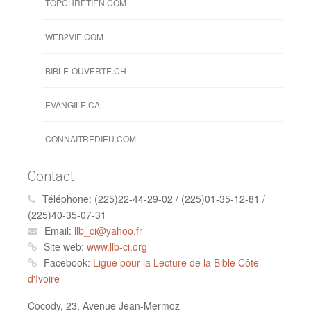
Contact
Téléphone:
(225)22-44-29-02 / (225)01-35-12-81 /
(225)40-35-07-31
Email:
llb_ci@yahoo.fr
Site web:
www.llb-ci.org
Facebook:
Ligue pour la Lecture de la Bible Côte
d'Ivoire
Cocody, 23, Avenue Jean-Mermoz
08 BP 50 Abidjan 08,
Envoyer son sujet de prière
Adresse email
Nom & Prenoms