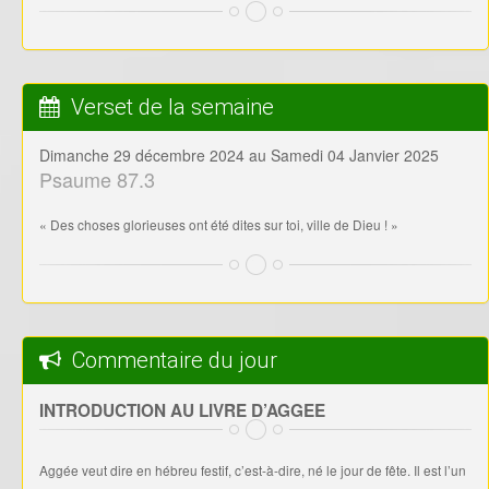
Commentaire du jour
INTRODUCTION AU LIVRE D’AGGEE
Aggée veut dire en hébreu festif, c’est-à-dire, né le jour de fête. Il est l’un
des trois prophètes avec Zacharie et Malachie dont la Bible rapporte
l’action. Aggée a délivré quatre messages fondamentaux qui sont datés
et s’étalent sur quinze semaines en 520 avant J.-C. Ces messages sont
répartis comme suit : 1.2-15 ; 2.1-9 ; 10-19 ; 20-23. […]
Lire la suite ...
Newsletter