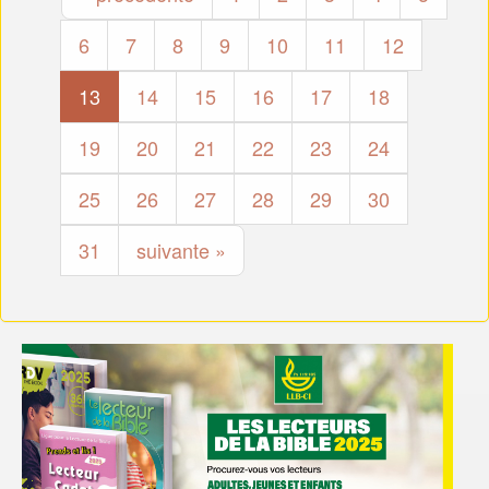
6
7
8
9
10
11
12
13
14
15
16
17
18
19
20
21
22
23
24
25
26
27
28
29
30
31
suivante »
Textes de méditation
Mardi 31 décembre 2024
Psaume 89.20-38 ; Q. 1, 2, 7.