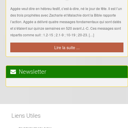
Aggée veut dire en hébreu festif, c’est-à-dire, né le jour de fête. Il est l’un
des trois prophètes avec Zacharie et Malachie dont la Bible rapporte
l’action. Aggée a délivré quatre messages fondamentaux qui sont datés
et s’étalent sur quinze semaines en 520 avant J.-C. Ces messages sont
répartis comme suit : 1.2-15 ; 2.1-9 ; 10-19 ; 20-23. […]
Lire la suite ...
Newsletter
Liens Utiles