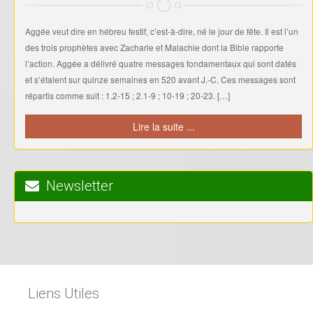
Aggée veut dire en hébreu festif, c’est-à-dire, né le jour de fête. Il est l’un
des trois prophètes avec Zacharie et Malachie dont la Bible rapporte
l’action. Aggée a délivré quatre messages fondamentaux qui sont datés
et s’étalent sur quinze semaines en 520 avant J.-C. Ces messages sont
répartis comme suit : 1.2-15 ; 2.1-9 ; 10-19 ; 20-23. […]
Lire la suite ...
Newsletter
Liens Utiles