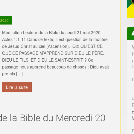
 2020
Méditation Lecteur de la Bible du Jeudi 21 mai 2020
Actes 1:1-11 Dans ce texte, il est question de la montée
de Jésus-Christ au ciel (Ascension). Q2: QU’EST-CE
M
QUE CE PASSAGE M’APPREND SUR DIEU LE PÈRE,
DIEU LE FILS, ET DIEU LE SAINT-ESPRIT ? Ce
T
passage nous apprend beaucoup de choses : ️Dieu avait
promis […]
T
Lire la suite
L
T
de la Bible du Mercredi 20
T