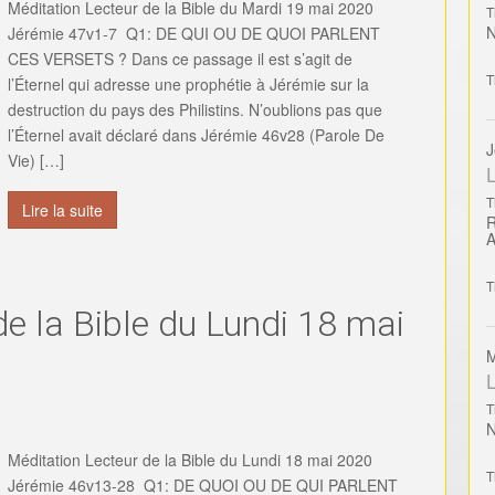
Méditation Lecteur de la Bible du Mardi 19 mai 2020
T
Jérémie 47v1-7 Q1: DE QUI OU DE QUOI PARLENT
CES VERSETS ? Dans ce passage il est s’agit de
T
l’Éternel qui adresse une prophétie à Jérémie sur la
destruction du pays des Philistins. N’oublions pas que
l’Éternel avait déclaré dans Jérémie 46v28 (Parole De
J
Vie) […]
L
T
Lire la suite
T
de la Bible du Lundi 18 mai
M
L
T
Méditation Lecteur de la Bible du Lundi 18 mai 2020
T
Jérémie 46v13-28 Q1: DE QUOI OU DE QUI PARLENT