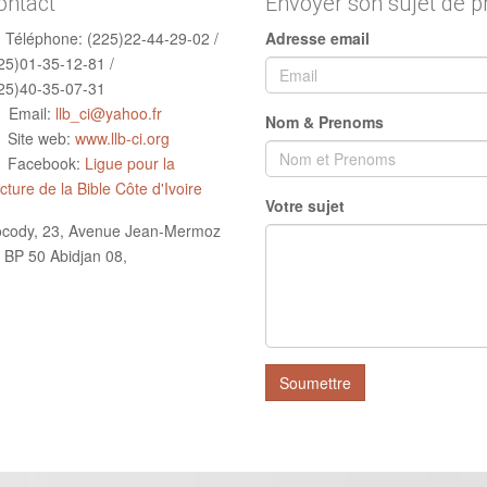
ontact
Envoyer son sujet de p
Téléphone:
(225)22-44-29-02 /
Adresse email
25)01-35-12-81 /
25)40-35-07-31
Email:
llb_ci@yahoo.fr
Nom & Prenoms
Site web:
www.llb-ci.org
Facebook:
Ligue pour la
cture de la Bible Côte d'Ivoire
Votre sujet
cody, 23, Avenue Jean-Mermoz
 BP 50 Abidjan 08,
Soumettre