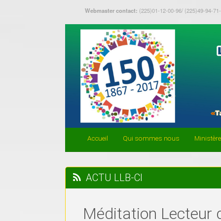
Webmaster contact:
(225)01-12-00-96/ (225)49-94-71
Accueil
Qui sommes nous
Ministèr
ACTU LLB-CI
Méditation Lecteur 