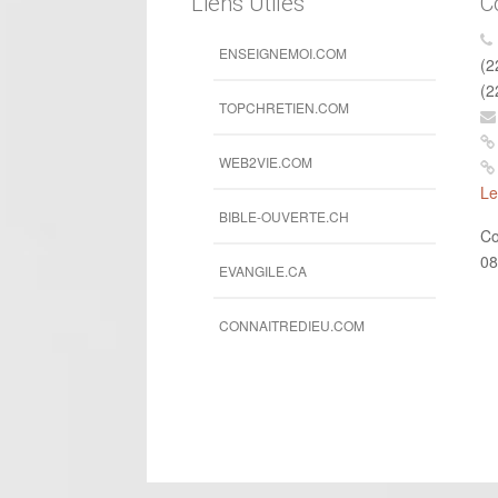
Liens Utiles
C
ENSEIGNEMOI.COM
(2
(2
TOPCHRETIEN.COM
WEB2VIE.COM
Le
BIBLE-OUVERTE.CH
Co
08
EVANGILE.CA
CONNAITREDIEU.COM