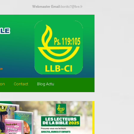
Webmaster Email:
bonito7@live.fr
don
Contact
Blog Actu