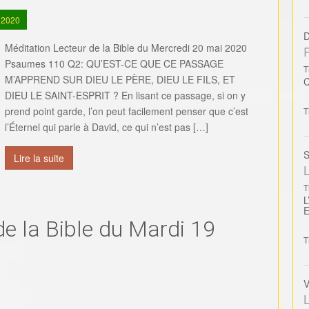
 2020
D
Méditation Lecteur de la Bible du Mercredi 20 mai 2020
Psaumes 110 Q2: QU’EST-CE QUE CE PASSAGE
T
M’APPREND SUR DIEU LE PÈRE, DIEU LE FILS, ET
DIEU LE SAINT-ESPRIT ? En lisant ce passage, si on y
prend point garde, l’on peut facilement penser que c’est
T
l’Éternel qui parle à David, ce qui n’est pas […]
S
Lire la suite
L
T
L
de la Bible du Mardi 19
T
V
L