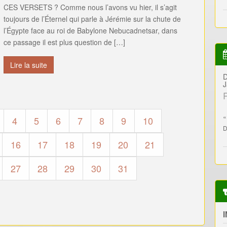
CES VERSETS ? Comme nous l’avons vu hier, il s’agit
toujours de l’Éternel qui parle à Jérémie sur la chute de
l’Égypte face au roi de Babylone Nebucadnetsar, dans
ce passage il est plus question de […]
Lire la suite
D
J
«
4
5
6
7
8
9
10
D
16
17
18
19
20
21
27
28
29
30
31