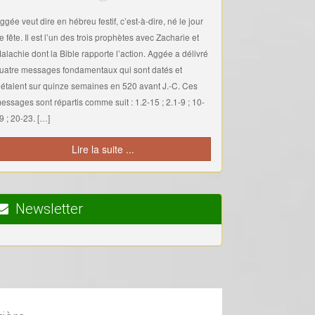
ggée veut dire en hébreu festif, c’est-à-dire, né le jour
e fête. Il est l’un des trois prophètes avec Zacharie et
alachie dont la Bible rapporte l’action. Aggée a délivré
uatre messages fondamentaux qui sont datés et
’étalent sur quinze semaines en 520 avant J.-C. Ces
essages sont répartis comme suit : 1.2-15 ; 2.1-9 ; 10-
9 ; 20-23. […]
Lire la suite ...
Newsletter