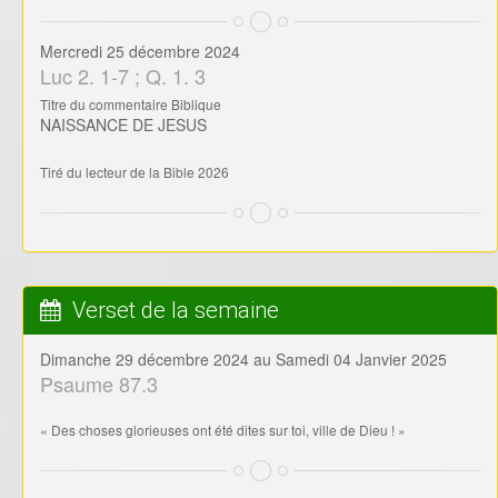
Verset de la semaine
Dimanche 29 décembre 2024 au Samedi 04 Janvier 2025
Psaume 87.3
« Des choses glorieuses ont été dites sur toi, ville de Dieu ! »
Commentaire du jour
INTRODUCTION AU LIVRE D’AGGEE
Aggée veut dire en hébreu festif, c’est-à-dire, né le jour de fête. Il est l’un
des trois prophètes avec Zacharie et Malachie dont la Bible rapporte
l’action. Aggée a délivré quatre messages fondamentaux qui sont datés