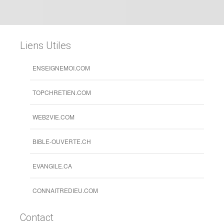
WEB2VIE.COM
BIBLE-OUVERTE.CH
EVANGILE.CA
CONNAITREDIEU.COM
Contact
Téléphone:
(225)22-44-29-02 / (225)01-35-12-81 /
(225)40-35-07-31
Email:
llb_ci@yahoo.fr
Site web:
www.llb-ci.org
Facebook:
Ligue pour la Lecture de la Bible Côte
d'Ivoire
Cocody, 23, Avenue Jean-Mermoz
08 BP 50 Abidjan 08,