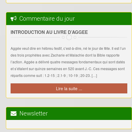
et s’étalent sur quinze semaines en 520 avant J.-C. Ces messages sont
répartis comme suit : 1.2-15 ; 2.1-9 ; 10-19 ; 20-23. […]
Lire la suite ...
Newsletter
Liens Utiles
ENSEIGNEMOI.COM
TOPCHRETIEN.COM