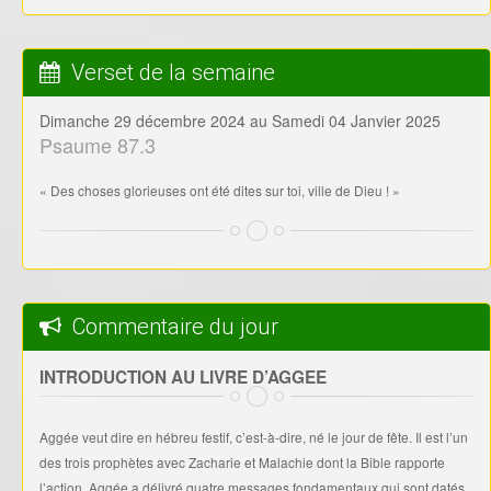
Verset de la semaine
Dimanche 29 décembre 2024 au Samedi 04 Janvier 2025
Psaume 87.3
« Des choses glorieuses ont été dites sur toi, ville de Dieu ! »
Commentaire du jour
INTRODUCTION AU LIVRE D’AGGEE
Aggée veut dire en hébreu festif, c’est-à-dire, né le jour de fête. Il est l’un
des trois prophètes avec Zacharie et Malachie dont la Bible rapporte
l’action. Aggée a délivré quatre messages fondamentaux qui sont datés