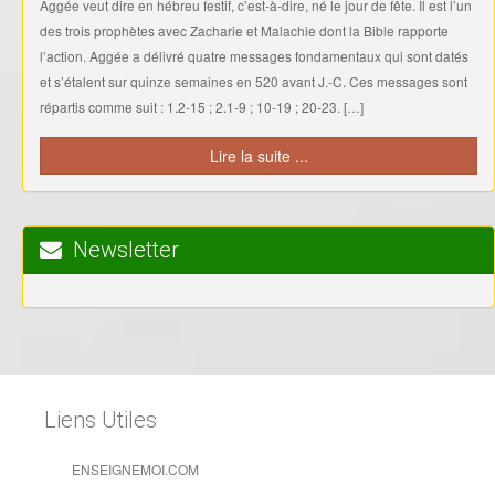
Aggée veut dire en hébreu festif, c’est-à-dire, né le jour de fête. Il est l’un
des trois prophètes avec Zacharie et Malachie dont la Bible rapporte
l’action. Aggée a délivré quatre messages fondamentaux qui sont datés
et s’étalent sur quinze semaines en 520 avant J.-C. Ces messages sont
répartis comme suit : 1.2-15 ; 2.1-9 ; 10-19 ; 20-23. […]
Lire la suite ...
Newsletter
Liens Utiles
ENSEIGNEMOI.COM