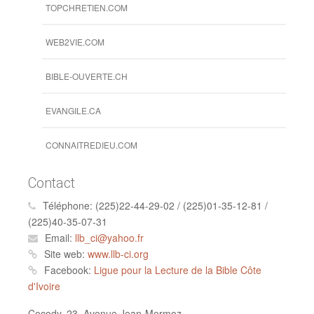
TOPCHRETIEN.COM
WEB2VIE.COM
BIBLE-OUVERTE.CH
EVANGILE.CA
CONNAITREDIEU.COM
Contact
Téléphone:
(225)22-44-29-02 / (225)01-35-12-81 /
(225)40-35-07-31
Email:
llb_ci@yahoo.fr
Site web:
www.llb-ci.org
Facebook:
Ligue pour la Lecture de la Bible Côte
d'Ivoire
Cocody, 23, Avenue Jean-Mermoz