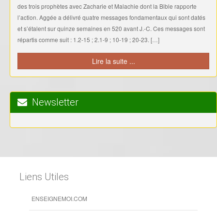
des trois prophètes avec Zacharie et Malachie dont la Bible rapporte
l’action. Aggée a délivré quatre messages fondamentaux qui sont datés
et s’étalent sur quinze semaines en 520 avant J.-C. Ces messages sont
répartis comme suit : 1.2-15 ; 2.1-9 ; 10-19 ; 20-23. […]
Lire la suite ...
Newsletter
Liens Utiles
ENSEIGNEMOI.COM