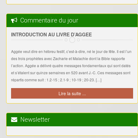
Commentaire du jour
INTRODUCTION AU LIVRE D’AGGEE
Aggée veut dire en hébreu festif, c’est-à-dire, né le jour de fête. Il est l’un
des trois prophètes avec Zacharie et Malachie dont la Bible rapporte
l’action. Aggée a délivré quatre messages fondamentaux qui sont datés
et s’étalent sur quinze semaines en 520 avant J.-C. Ces messages sont
répartis comme suit : 1.2-15 ; 2.1-9 ; 10-19 ; 20-23. […]
Lire la suite ...
Newsletter