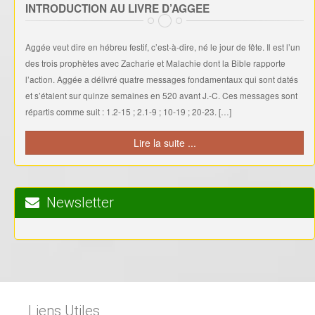
INTRODUCTION AU LIVRE D’AGGEE
Aggée veut dire en hébreu festif, c’est-à-dire, né le jour de fête. Il est l’un
des trois prophètes avec Zacharie et Malachie dont la Bible rapporte
l’action. Aggée a délivré quatre messages fondamentaux qui sont datés
et s’étalent sur quinze semaines en 520 avant J.-C. Ces messages sont
répartis comme suit : 1.2-15 ; 2.1-9 ; 10-19 ; 20-23. […]
Lire la suite ...
Newsletter
Liens Utiles