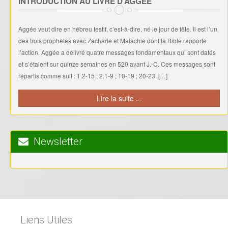
INTRODUCTION AU LIVRE D’AGGEE
Aggée veut dire en hébreu festif, c’est-à-dire, né le jour de fête. Il est l’un
des trois prophètes avec Zacharie et Malachie dont la Bible rapporte
l’action. Aggée a délivré quatre messages fondamentaux qui sont datés
et s’étalent sur quinze semaines en 520 avant J.-C. Ces messages sont
répartis comme suit : 1.2-15 ; 2.1-9 ; 10-19 ; 20-23. […]
Lire la suite ...
Newsletter
Liens Utiles