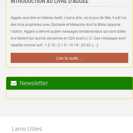
INTRODUCTION AU LIVRE D’AGGEE
Aggée veut dire en hébreu festif, c’est-à-dire, né le jour de fête. Il est l’un
des trois prophètes avec Zacharie et Malachie dont la Bible rapporte
l’action. Aggée a délivré quatre messages fondamentaux qui sont datés
et s’étalent sur quinze semaines en 520 avant J.-C. Ces messages sont
répartis comme suit : 1.2-15 ; 2.1-9 ; 10-19 ; 20-23. […]
Lire la suite ...
Newsletter
Liens Utiles