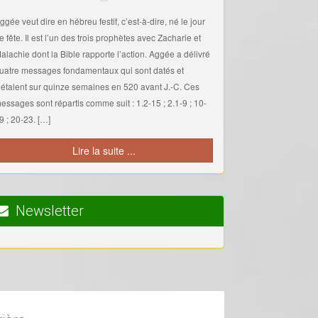
ggée veut dire en hébreu festif, c’est-à-dire, né le jour
e fête. Il est l’un des trois prophètes avec Zacharie et
alachie dont la Bible rapporte l’action. Aggée a délivré
uatre messages fondamentaux qui sont datés et
’étalent sur quinze semaines en 520 avant J.-C. Ces
essages sont répartis comme suit : 1.2-15 ; 2.1-9 ; 10-
9 ; 20-23. […]
Lire la suite ...
Newsletter