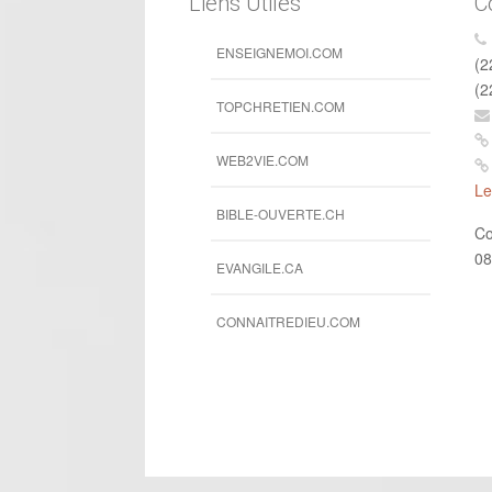
Liens Utiles
C
ENSEIGNEMOI.COM
(2
(2
TOPCHRETIEN.COM
WEB2VIE.COM
Le
BIBLE-OUVERTE.CH
Co
08
EVANGILE.CA
CONNAITREDIEU.COM