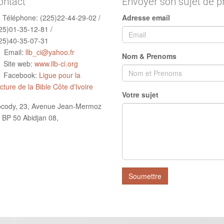
ontact
Envoyer son sujet de p
Téléphone:
(225)22-44-29-02 /
Adresse email
25)01-35-12-81 /
25)40-35-07-31
Email:
llb_ci@yahoo.fr
Nom & Prenoms
Site web:
www.llb-ci.org
Facebook:
Ligue pour la
cture de la Bible Côte d'Ivoire
Votre sujet
cody, 23, Avenue Jean-Mermoz
 BP 50 Abidjan 08,
Soumettre