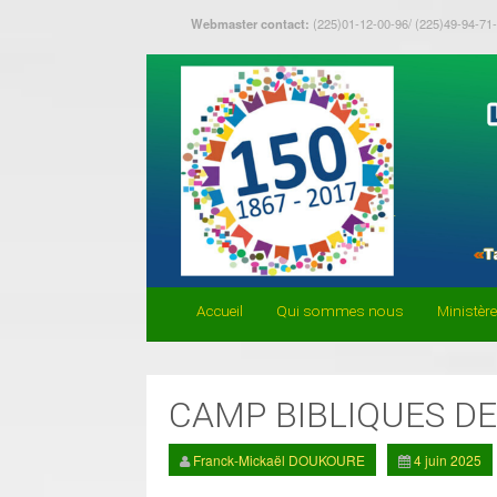
Webmaster contact:
(225)01-12-00-96/ (225)49-94-71
Accueil
Qui sommes nous
Ministèr
CAMP BIBLIQUES DE
Franck-Mickaël DOUKOURE
4 juin 2025