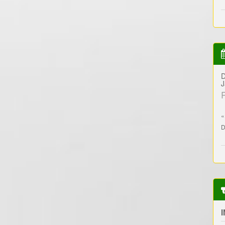
D
J
«
D