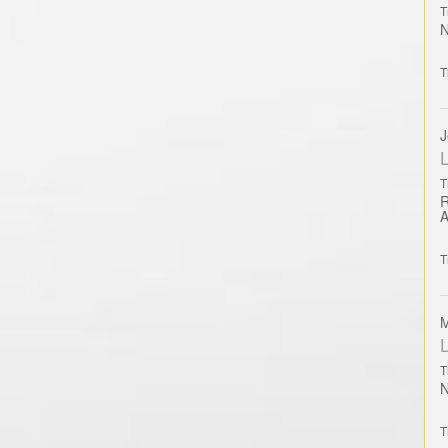
T
T
J
L
T
T
M
L
T
T