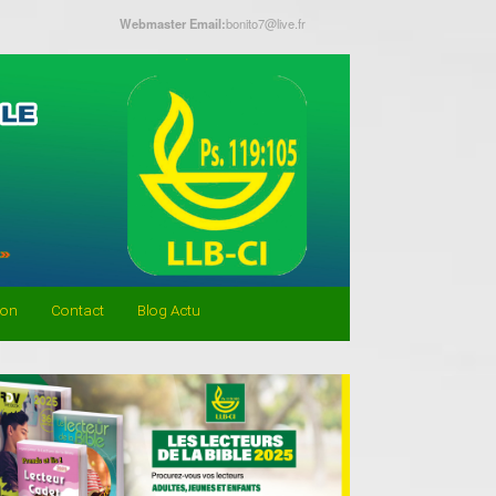
Webmaster Email:
bonito7@live.fr
don
Contact
Blog Actu