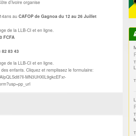
Côte d’Ivoire organise
à 14ans au
CAFOP de Gagnoa du 12 au 26 Juillet
ge de la LLB-CI et en ligne.
00 FCFA
M
3 82 83 43
T
ge de la LLB-CI et en ligne.
p des enfants. Cliquez et remplissez le formulaire:
/1FAIpQLSd87ll-MN3UHXIL9gkcEFxr-
T
orm?usp=pp_url
L
T
T