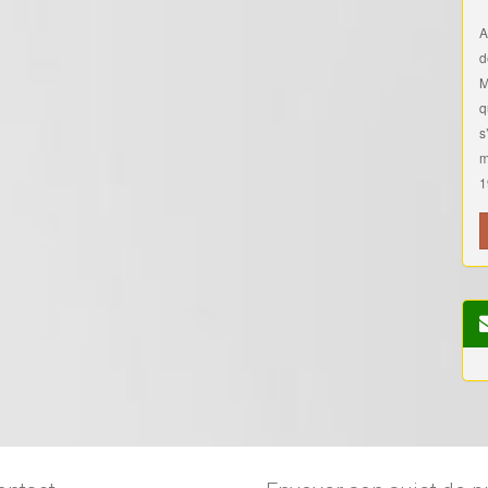
A
d
M
q
s
m
1