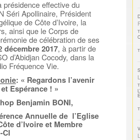
a présidence effective du
ri Apollinaire, Président
D
élique de Côte d’Ivoire, la
s, ainsi que le Corps de
T
érémonie de célébration de ses
, à partir de
2 décembre 2017
T
SO d’Abidjan Cocody, dans la
io Fréquence Vie.
S
L
monie
: « Regardons l’avenir
T
 et Espérance ! »
L
shop Benjamin BONI,
T
érence Annuelle de l’Eglise
Côte d’Ivoire et Membre
V
-CI
L