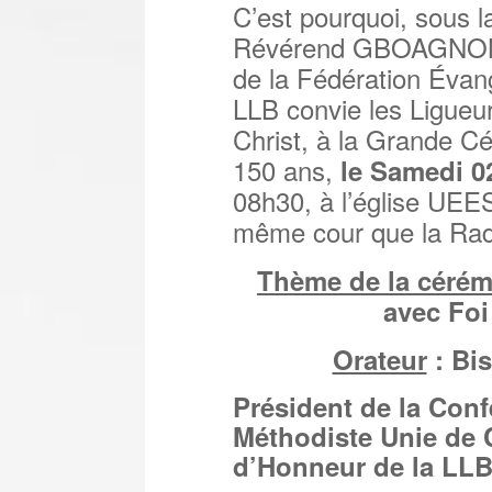
C’est pourquoi, sous l
Révérend GBOAGNON Sé
de la Fédération Évang
LLB convie les Ligueur
Christ, à la Grande C
150 ans,
le Samedi 0
08h30, à l’église UEE
même cour que la Rad
Thème de la céré
avec Foi
Orateur
: Bi
Président de la Conf
Méthodiste Unie de 
d’Honneur de la LLB