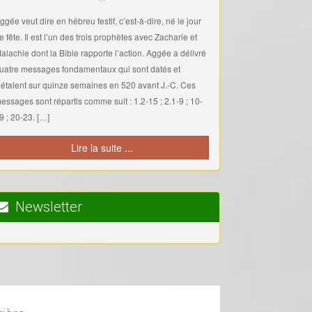
ggée veut dire en hébreu festif, c’est-à-dire, né le jour
e fête. Il est l’un des trois prophètes avec Zacharie et
alachie dont la Bible rapporte l’action. Aggée a délivré
uatre messages fondamentaux qui sont datés et
’étalent sur quinze semaines en 520 avant J.-C. Ces
essages sont répartis comme suit : 1.2-15 ; 2.1-9 ; 10-
9 ; 20-23. […]
Lire la suite ...
Newsletter