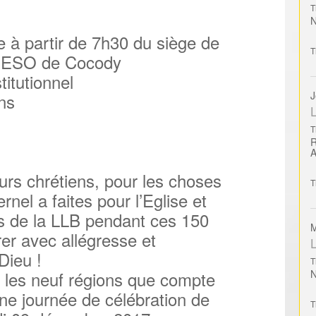
T
 à partir de 7h30 du siège de
T
 UEESO de Cocody
titutionnel
J
ns
L
T
urs chrétiens, pour les choses
T
rnel a faites pour l’Eglise et
s de la LLB pendant ces 150
M
er avec allégresse et
L
Dieu !
T
s les neuf régions que compte
une journée de célébration de
T