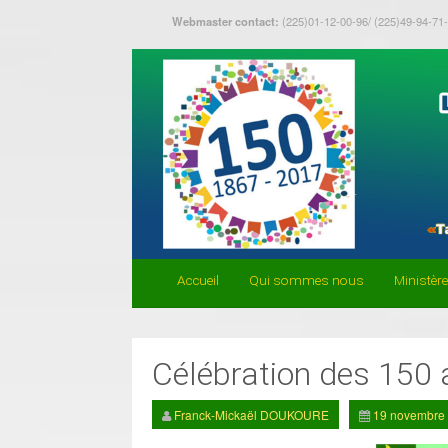
Webmaster contact:
(225)01-12-00-96/ (225)49-94-71
Accueil
Qui sommes nous
Ministèr
Célébration des 150 
Franck-Mickaël DOUKOURE
19 novembre