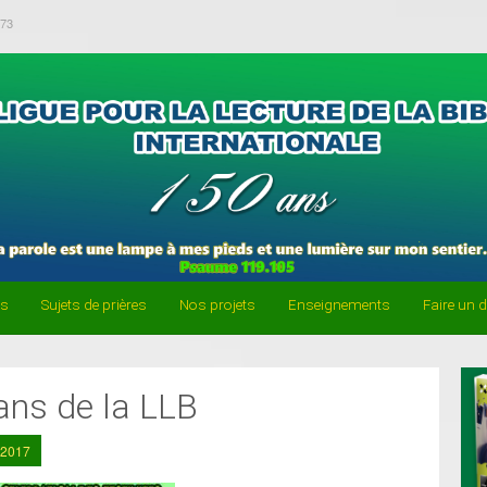
-73
es
Sujets de prières
Nos projets
Enseignements
Faire un 
ans de la LLB
 2017