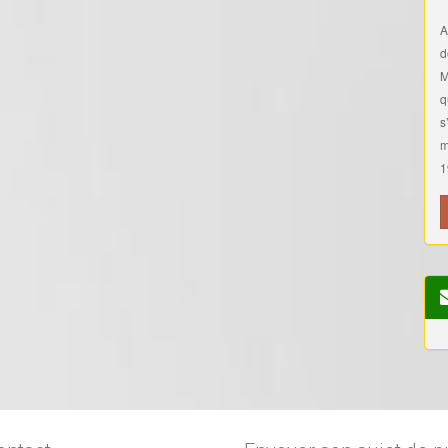
A
d
M
q
s
m
1