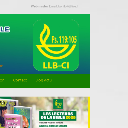
Webmaster Email:
bonito7@live.fr
don
Contact
Blog Actu