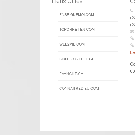
Liens Utiles
C
ENSEIGNEMOI.COM
(2
(2
TOPCHRETIEN.COM
WEB2VIE.COM
Le
BIBLE-OUVERTE.CH
Co
08
EVANGILE.CA
CONNAITREDIEU.COM