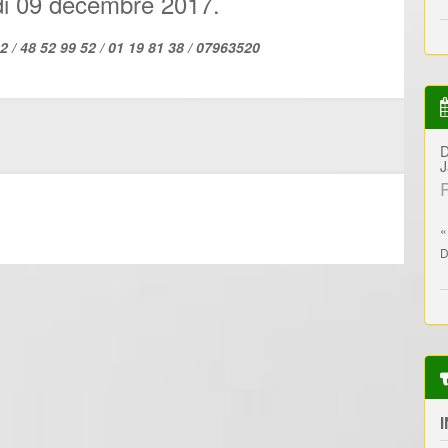
edi 09 décembre 2017.
2 / 48 52 99 52 / 01 19 81 38 / 07963520
D
J
«
D