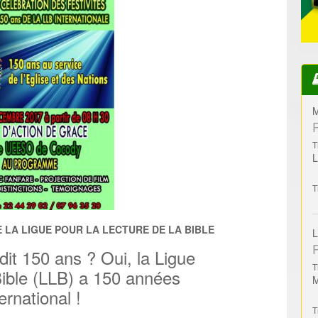
M
T
T
 LA LIGUE POUR LA LECTURE DE LA BIBLE
L
it 150 ans ? Oui, la Ligue
T
Bible (LLB) a 150 années
ernational !
T