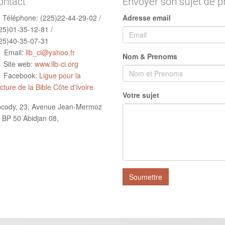
ontact
Envoyer son sujet de p
Téléphone:
(225)22-44-29-02 /
Adresse email
25)01-35-12-81 /
25)40-35-07-31
Email:
llb_ci@yahoo.fr
Nom & Prenoms
Site web:
www.llb-ci.org
Facebook:
Ligue pour la
cture de la Bible Côte d'Ivoire
Votre sujet
cody, 23, Avenue Jean-Mermoz
 BP 50 Abidjan 08,
Soumettre