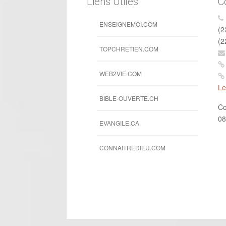
Liens Utiles
C
ENSEIGNEMOI.COM
(2
(2
TOPCHRETIEN.COM
WEB2VIE.COM
Le
BIBLE-OUVERTE.CH
Co
08
EVANGILE.CA
CONNAITREDIEU.COM