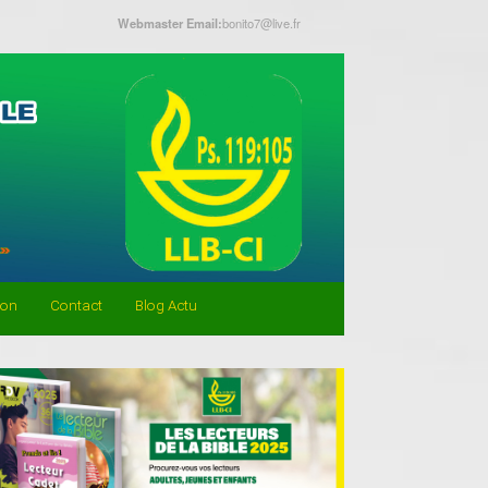
Webmaster Email:
bonito7@live.fr
don
Contact
Blog Actu