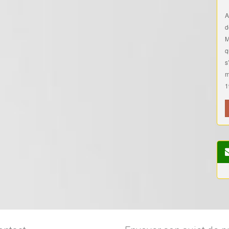
A
d
M
q
s
m
1