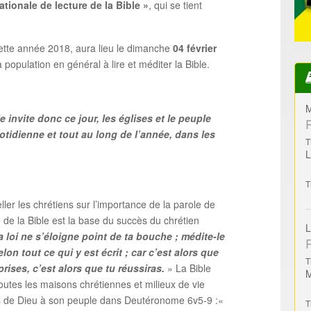
tionale de lecture de la Bible »
, qui se tient
cette année 2018, aura lieu le dimanche
04 février
 population en général à lire et méditer la Bible.
M
e invite donc ce jour, les églises et le peuple
otidienne et tout au long de l’année, dans les
T
T
ler les chrétiens sur l’importance de la parole de
e de la Bible est la base du succès du chrétien
L
a loi ne s’éloigne point de ta bouche ; médite-le
elon tout ce qui y est écrit ; car c’est alors que
T
rises, c’est alors que tu réussiras.
» La Bible
outes les maisons chrétiennes et milieux de vie
de Dieu à son peuple dans Deutéronome 6v5-9 :«
T