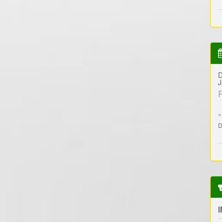
D
J
«
D