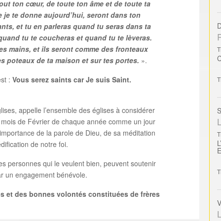
tout ton cœur, de toute ton âme et de toute ta
je te donne aujourd’hui, seront dans ton
D
ants, et tu en parleras quand tu seras dans ta
quand tu te coucheras et quand tu te lèveras.
tes mains, et ils seront comme des fronteaux
T
les poteaux de ta maison et sur tes portes.
».
st :
Vous serez saints car Je suis Saint.
T
lises, appelle l’ensemble des églises à considérer
S
L
 mois de Février de chaque année comme un jour
l’importance de la parole de Dieu, de sa méditation
T
L
ification de notre foi.
les personnes qui le veulent bien, peuvent soutenir
T
par un engagement bénévole.
s et des bonnes volontés constituées de frères
V
L