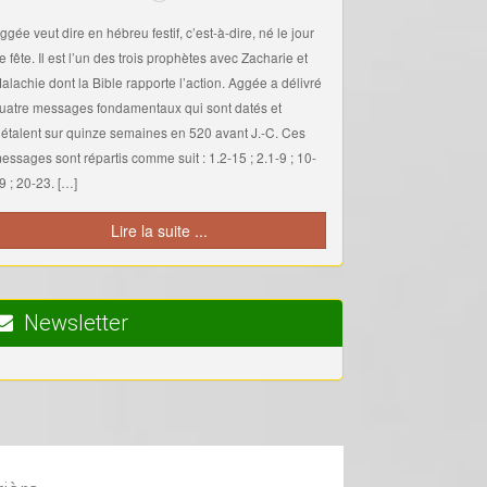
ggée veut dire en hébreu festif, c’est-à-dire, né le jour
e fête. Il est l’un des trois prophètes avec Zacharie et
alachie dont la Bible rapporte l’action. Aggée a délivré
uatre messages fondamentaux qui sont datés et
’étalent sur quinze semaines en 520 avant J.-C. Ces
essages sont répartis comme suit : 1.2-15 ; 2.1-9 ; 10-
9 ; 20-23. […]
Lire la suite ...
Newsletter