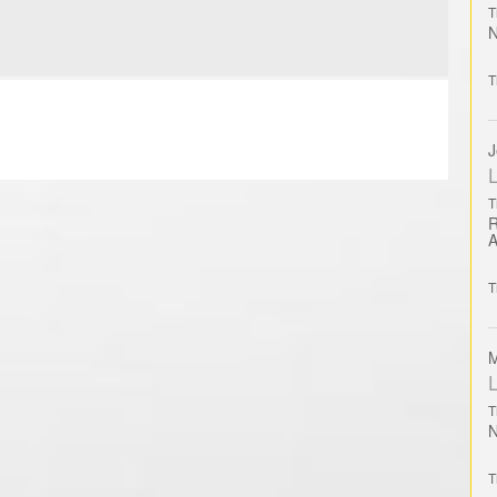
T
T
J
L
T
T
M
L
T
T