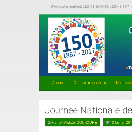
Webmaster contact:
(225)01-12-00-96/ (225)49-94-71
Accueil
Qui sommes nous
Ministèr
Journée Nationale de 
Franck-Mickaël DOUKOURE
13 février 20