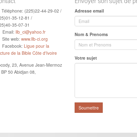
ontact
Envoyer son sujet de p
Téléphone:
(225)22-44-29-02 /
Adresse email
25)01-35-12-81 /
25)40-35-07-31
Email:
llb_ci@yahoo.fr
Nom & Prenoms
Site web:
www.llb-ci.org
Facebook:
Ligue pour la
cture de la Bible Côte d'Ivoire
Votre sujet
cody, 23, Avenue Jean-Mermoz
 BP 50 Abidjan 08,
Soumettre