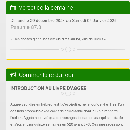
Verset de la semaine
Dimanche 29 décembre 2024 au Samedi 04 Janvier 2025
Psaume 87.3
« Des choses glorieuses ont été dites sur toi, ville de Dieu ! »
Commentaire du jour
INTRODUCTION AU LIVRE D’AGGEE
Aggée veut dire en hébreu festif, c’est-à-dire, né le jour de fête. Il est l’un
des trois prophètes avec Zacharie et Malachie dont la Bible rapporte
l’action. Aggée a délivré quatre messages fondamentaux qui sont datés
et s’étalent sur quinze semaines en 520 avant J.-C. Ces messages sont