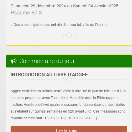
Dimanche 29 décembre 2024 au Samedi 04 Janvier 2025
Psaume 87.3
« Des choses glorieuses ont été dites sur toi, ville de Dieu ! »
Commentaire du jour
INTRODUCTION AU LIVRE D’AGGEE
Aggée veut dire en hébreu festif, c’est-à-dire, né le jour de fête. Il est l’un
des trois prophètes avec Zacharie et Malachie dont la Bible rapporte
l’action. Aggée a délivré quatre messages fondamentaux qui sont datés
et s’étalent sur quinze semaines en 520 avant J.-C. Ces messages sont
répartis comme suit : 1.2-15 ; 2.1-9 ; 10-19 ; 20-23. […]
Lire la suite ...