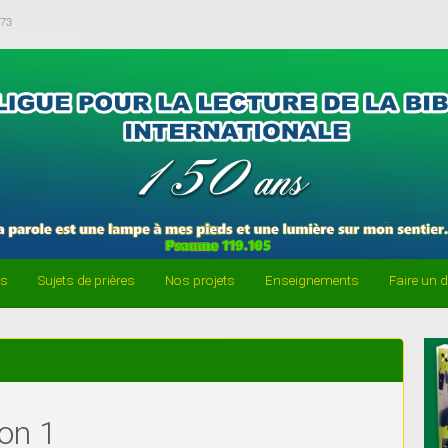
-73
es
Sujets de prières
Nos projets
Enseignements
Faire un 
on 1