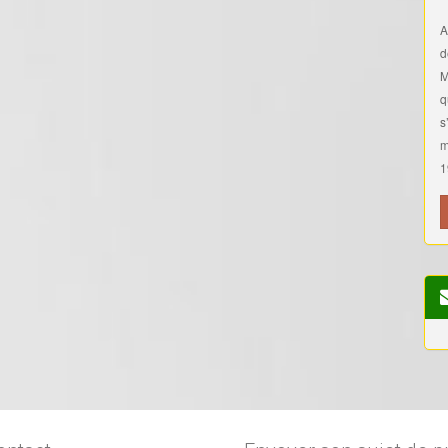
A
d
M
q
s
m
1