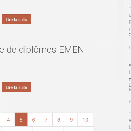
D
Lire la suite
T
se de diplômes EMEN
T
S
L
T
L
Lire la suite
T
4
5
6
7
8
9
10
V
L