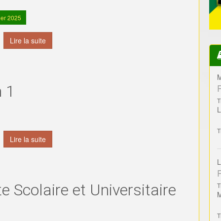
ier 2025
Lire la suite
M
 1
T
T
Lire la suite
L
e Scolaire et Universitaire
T
T