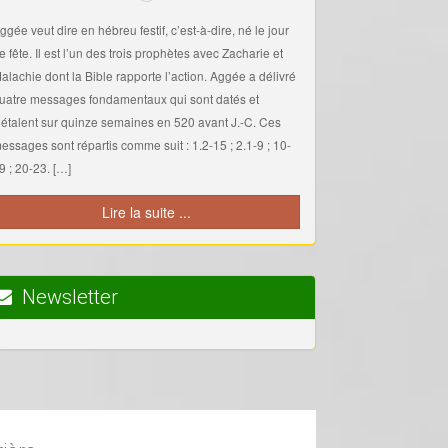
ggée veut dire en hébreu festif, c’est-à-dire, né le jour
e fête. Il est l’un des trois prophètes avec Zacharie et
alachie dont la Bible rapporte l’action. Aggée a délivré
uatre messages fondamentaux qui sont datés et
’étalent sur quinze semaines en 520 avant J.-C. Ces
essages sont répartis comme suit : 1.2-15 ; 2.1-9 ; 10-
9 ; 20-23. […]
Lire la suite ...
Newsletter