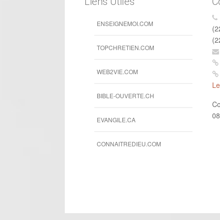
Liens Utiles
C
ENSEIGNEMOI.COM
(2
(2
TOPCHRETIEN.COM
WEB2VIE.COM
Le
BIBLE-OUVERTE.CH
Co
08
EVANGILE.CA
CONNAITREDIEU.COM