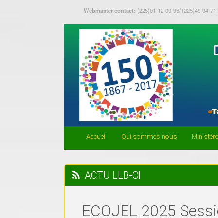
Webmaster contact:
(225)01-12-00-96/ (225)49-94-71
Accueil
Qui sommes nous
Ministèr
ACTU LLB-CI
ECOJEL 2025 Sessi