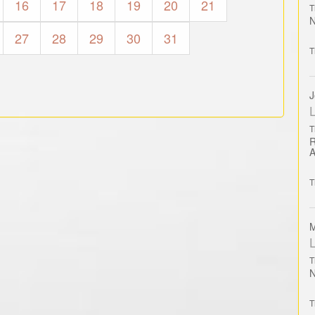
16
17
18
19
20
21
T
27
28
29
30
31
T
J
L
T
T
M
L
T
T