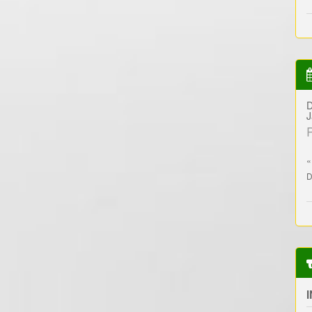
D
J
«
D