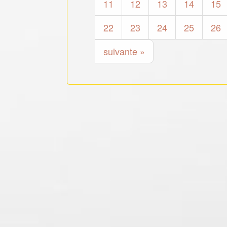
11
12
13
14
15
22
23
24
25
26
suivante »