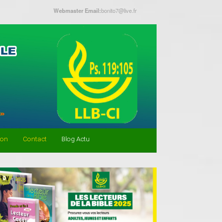
Webmaster Email:
bonito7@live.fr
don
Contact
Blog Actu