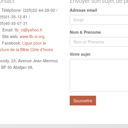
ontact
Envoyer son sujet de p
Téléphone:
(225)22-44-29-02 /
Adresse email
25)01-35-12-81 /
25)40-35-07-31
Email:
llb_ci@yahoo.fr
Nom & Prenoms
Site web:
www.llb-ci.org
Facebook:
Ligue pour la
cture de la Bible Côte d'Ivoire
Votre sujet
cody, 23, Avenue Jean-Mermoz
 BP 50 Abidjan 08,
Soumettre